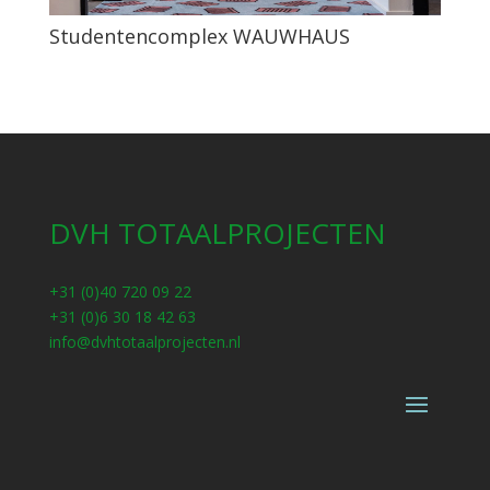
Studentencomplex WAUWHAUS
DVH TOTAALPROJECTEN
+31 (0)40 720 09 22
+31 (0)6 30 18 42 63
info@dvhtotaalprojecten.nl